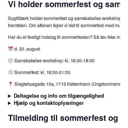
Vi holder sommerfest og sams
SygtStærk holder sommerfest og samskabelse-workshop.
O
fremtiden. Om aftenen fejrer vi det til sommerfest med mus
Har du et festligt indslag til sommerfesten? Så tøv ikke med a
d. 20. august
Samskabelse-workshop: kl. 16:00-18:00
Sommerfest: kl. 18:00-21:00
Slagtehusgade 10a, 1715 København (Ungdommens De
Deltagelse og info om tilgængelighed
Hjælp og kontaktoplysninger
Tilmelding til sommerfest og 