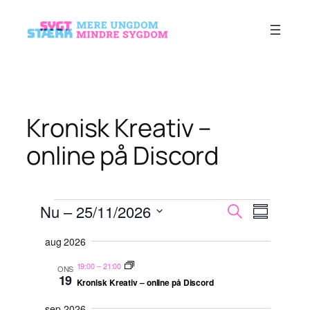
Spring
til
indhold
Kronisk Kreativ –
online på Discord
Begivenheder
Begivenh
Begiven
Nu
 – 
25/11/2026
Søg
Sammenfat
Visninge
efter
Søgning
Vælg
Navigati
begivenheder
aug 2026
dato.
og
19:00
–
21:00
ONS
visninger
19
Kronisk Kreativ – online på Discord
Navigati
sep 2026