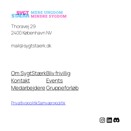
Thoravej 29
2400 København NV
mail@sygtstaerk.dk
Om SygtStærk
Bliv frivillig
Kontakt
Events
Medarbejdere
Gruppeforløb
Privatlivspolitik
Samværspolitik
Instagram
LinkedIn
Discord