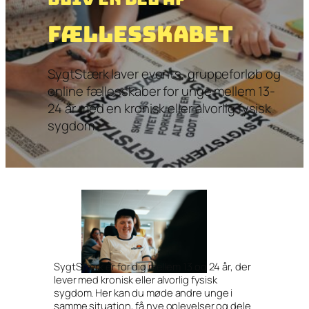
fællesskabet
SygtStærk laver events, gruppeforløb og
online fællesskaber for unge mellem 13-
24 år med en kronisk eller alvorlig fysisk
sygdom.
SygtStærk er for dig mellem 13 og 24 år, der
lever med kronisk eller alvorlig fysisk
sygdom. Her kan du møde andre unge i
samme situation, få nye oplevelser og dele