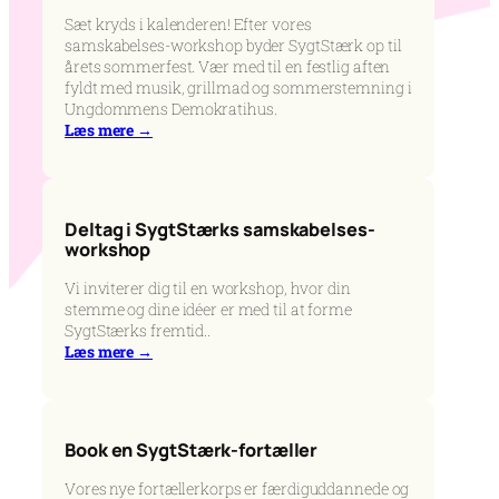
Sæt kryds i kalenderen! Efter vores
samskabelses-workshop byder SygtStærk op til
årets sommerfest. Vær med til en festlig aften
fyldt med musik, grillmad og sommerstemning i
Ungdommens Demokratihus.
Læs mere →
Deltag i SygtStærks samskabelses-
workshop
Vi inviterer dig til en workshop, hvor din
stemme og dine idéer er med til at forme
SygtStærks fremtid..
Læs mere →
Book en SygtStærk-fortæller
Vores nye fortællerkorps er færdiguddannede og