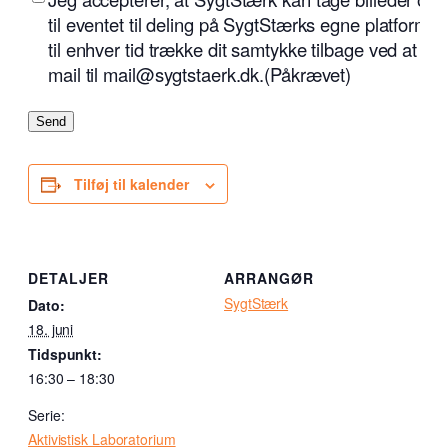
til eventet til deling på SygtStærks egne platforme
til enhver tid trække dit samtykke tilbage ved at s
mail til mail@sygtstaerk.dk.
(Påkrævet)
Send
Tilføj til kalender
DETALJER
ARRANGØR
SygtStærk
Dato:
18. juni
Tidspunkt:
16:30 – 18:30
Serie:
Aktivistisk Laboratorium