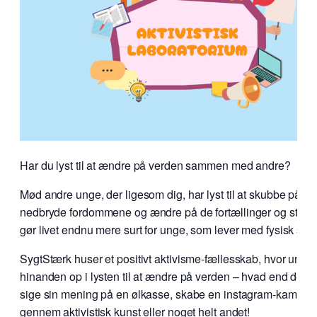
Har du lyst til at ændre på verden sammen med andre?
Mød andre unge, der ligesom dig, har lyst til at skubbe på sy
nedbryde fordommene og ændre på de fortællinger og struktu
gør livet endnu mere surt for unge, som lever med fysisk sy
SygtStærk huser et positivt aktivisme-fællesskab, hvor unge
hinanden op i lysten til at ændre på verden – hvad end det v
sige sin mening på en ølkasse, skabe en instagram-kampag
gennem aktivistisk kunst eller noget helt andet!