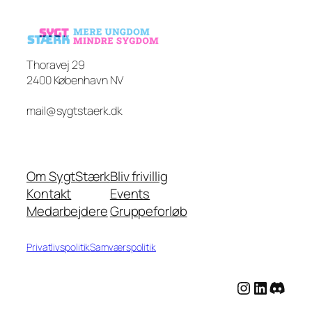
Thoravej 29
2400 København NV
mail@sygtstaerk.dk
Om SygtStærk
Bliv frivillig
Kontakt
Events
Medarbejdere
Gruppeforløb
Privatlivspolitik
Samværspolitik
Instagram
LinkedIn
Discord