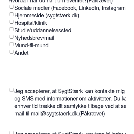
Hvordan har du hørt om eventet?
(Påkrævet)
Sociale medier (Facebook, LinkedIn, Instagram osv
Hjemmeside (sygtstærk.dk)
Hospital/klinik
Studie/uddannelsessted
Nyhedsbrev/mail
Mund-til-mund
Andet
(Påkrævet)
Jeg accepterer, at SygtStærk kan kontakte mig på 
og SMS med informationer om aktiviteter. Du kan ti
enhver tid trække dit samtykke tilbage ved at send
mail til mail@sygtstaerk.dk.
(Påkrævet)
(Påkrævet)
Jeg accepterer, at SygtStærk kan tage billeder og 