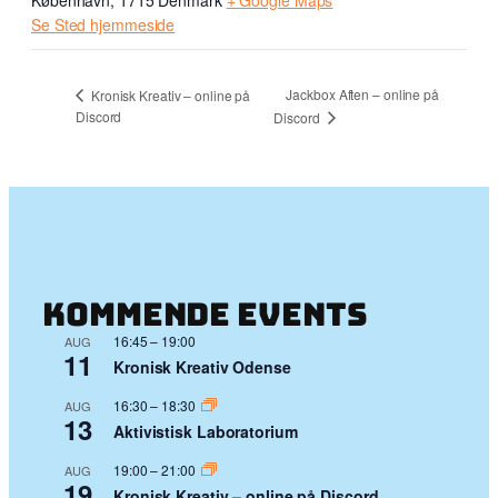
København
,
1715
Denmark
+ Google Maps
Se Sted hjemmeside
Jackbox Aften – online på
Kronisk Kreativ – online på
Discord
Discord
Kommende events
16:45
–
19:00
AUG
11
Kronisk Kreativ Odense
16:30
–
18:30
AUG
13
Aktivistisk Laboratorium
19:00
–
21:00
AUG
19
Kronisk Kreativ – online på Discord