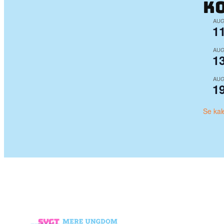
K
AU
1
AU
1
AU
1
Se kal