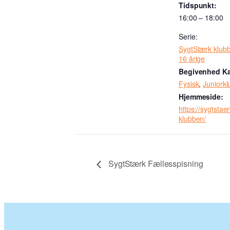
Tidspunkt:
16:00 – 18:00
Serie:
SygtStærk klubb
16 årige
Begivenhed Ka
Fysisk
,
Juniork
Hjemmeside:
https://sygtstaer
klubben/
SygtStærk Fællesspisning