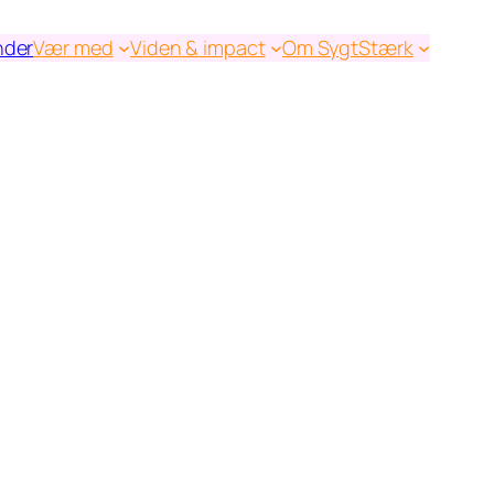
nder
Vær med
Viden & impact
Om SygtStærk