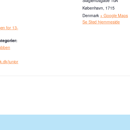
Slagtehusgade 10A
København
,
1715
Denmark
+ Google Maps
Se Sted hjemmeside
en for 13-
tegorier:
lubben
k.dk/junior