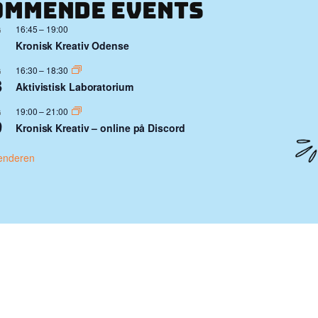
ommende events
16:45
–
19:00
G
1
Kronisk Kreativ Odense
16:30
–
18:30
G
3
Aktivistisk Laboratorium
19:00
–
21:00
G
9
Kronisk Kreativ – online på Discord
enderen