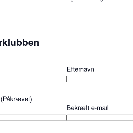
orklubben
Efternavn
)
(Påkrævet)
Bekræft e-mail