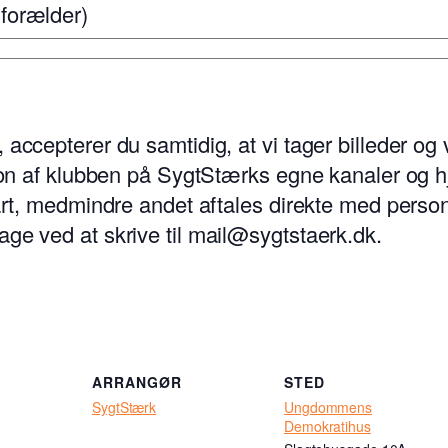
 forælder)
, accepterer du samtidig, at vi tager billeder 
otion af klubben på SygtStærks egne kanaler og 
part, medmindre andet aftales direkte med person
age ved at skrive til mail@sygtstaerk.dk.
ARRANGØR
STED
SygtStærk
Ungdommens
Demokratihus