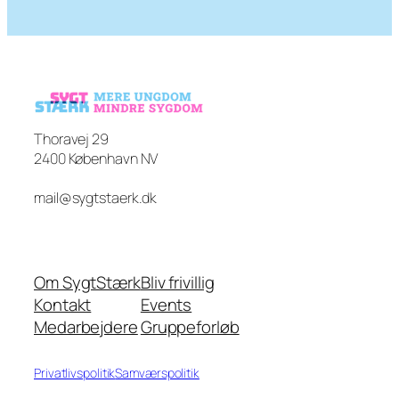
Thoravej 29
2400 København NV
mail@sygtstaerk.dk
Om SygtStærk
Bliv frivillig
Kontakt
Events
Medarbejdere
Gruppeforløb
Privatlivspolitik
Samværspolitik