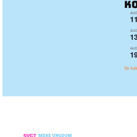
K
AU
1
AU
1
AU
1
Se kal