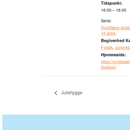
Tidspunkt:
16:00 – 18:00
Serie:
SygtStærk klubb
16 årige
Begivenhed Ka
Fysisk
,
Juniork
Hjemmeside:
https://sygtstaer
klubben/
Julehygge