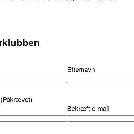
orklubben
Efternavn
)
(Påkrævet)
Bekræft e-mail