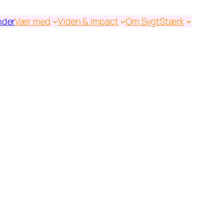
nder
Vær med
Viden & impact
Om SygtStærk