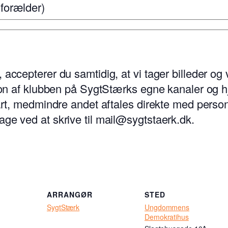
 forælder)
, accepterer du samtidig, at vi tager billeder 
otion af klubben på SygtStærks egne kanaler og 
part, medmindre andet aftales direkte med person
age ved at skrive til mail@sygtstaerk.dk.
ARRANGØR
STED
SygtStærk
Ungdommens
Demokratihus