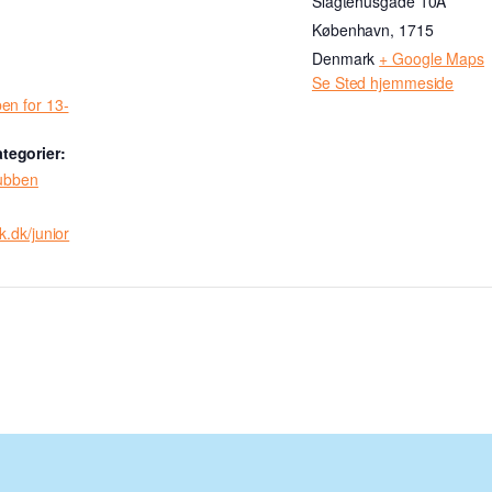
Slagtehusgade 10A
København
,
1715
Denmark
+ Google Maps
Se Sted hjemmeside
en for 13-
tegorier:
lubben
k.dk/junior