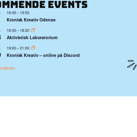
ommende events
16:45
–
19:00
G
1
Kronisk Kreativ Odense
16:30
–
18:30
G
3
Aktivistisk Laboratorium
19:00
–
21:00
G
9
Kronisk Kreativ – online på Discord
enderen