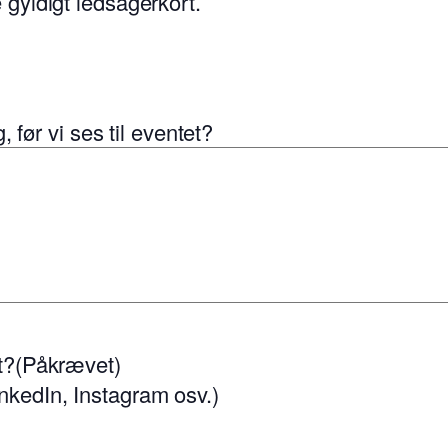
 gyldigt ledsagerkort.
, før vi ses til eventet?
t?
(Påkrævet)
nkedIn, Instagram osv.)