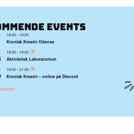
ommende events
16:45
–
19:00
G
1
Kronisk Kreativ Odense
16:30
–
18:30
G
3
Aktivistisk Laboratorium
19:00
–
21:00
G
9
Kronisk Kreativ – online på Discord
enderen