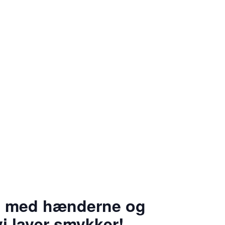
get med hænderne og
i laver smykker!