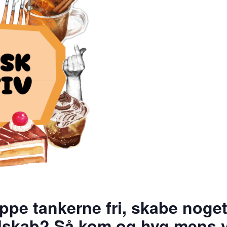
lippe tankerne fri, skabe no
elskab? Så kom og hyg mens v