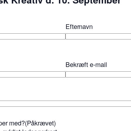
Efternavn
Bekræft e-mail
lper med?
(Påkrævet)