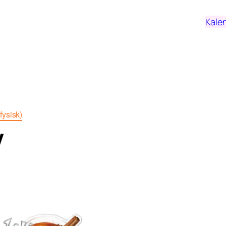
Kale
fysisk)
v