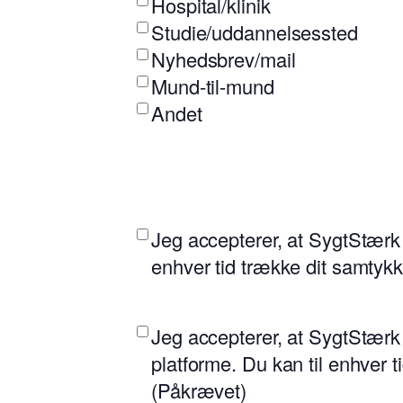
Hospital/klinik
Studie/uddannelsessted
Nyhedsbrev/mail
Mund-til-mund
Andet
(Påkrævet)
Jeg accepterer, at SygtStærk
enhver tid trække dit samtykk
(Påkrævet)
Jeg accepterer, at SygtStærk 
platforme. Du kan til enhver 
(Påkrævet)