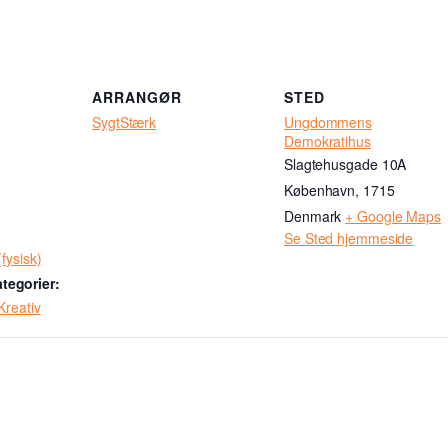
ARRANGØR
STED
SygtStærk
Ungdommens
Demokratihus
Slagtehusgade 10A
København
,
1715
Denmark
+ Google Maps
Se Sted hjemmeside
(fysisk)
tegorier:
Kreativ