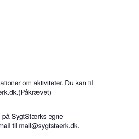
oner om aktiviteter. Du kan til
erk.dk.
(Påkrævet)
ing på SygtStærks egne
mail til mail@sygtstaerk.dk.