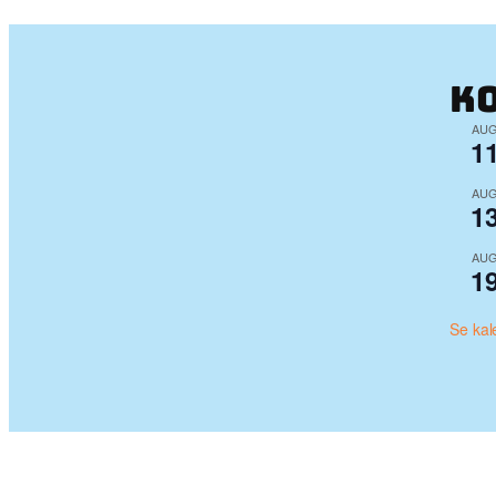
K
AU
1
AU
1
AU
1
Se kal