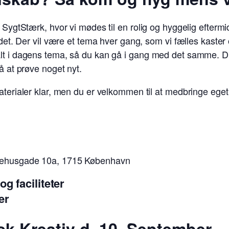
i SygtStærk, hvor vi mødes til en rolig og hyggelig efter
andet. Der vil være et tema hver gang, som vi fælles kaste
alt i dagens tema, så du kan gå i gang med det samme. 
å at prøve noget nyt.
erialer klar, men du er velkommen til at medbringe eget
ehusgade 10a, 1715 København
g faciliteter
er
isk Kreativ d. 10. September