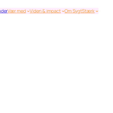
nder
Vær med
Viden & impact
Om SygtStærk