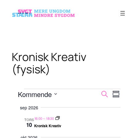
Spring
til
indhold
Kronisk Kreativ
(fysisk)
Begivenheder
Begivenh
Begiven
Kommende
Søg
Sammenfat
Visninge
efter
Søgning
Vælg
Navigati
begivenheder
sep 2026
dato.
og
16:00
–
18:30
TORS
visninger
10
Kronisk Kreativ
Navigati
okt 2026