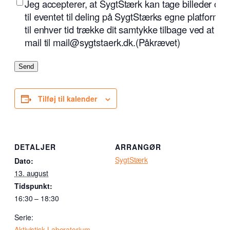
(Påkrævet)
Jeg accepterer, at SygtStærk kan tage billeder og 
til eventet til deling på SygtStærks egne platforme
til enhver tid trække dit samtykke tilbage ved at s
mail til mail@sygtstaerk.dk.
(Påkrævet)
Send
Tilføj til kalender
DETALJER
ARRANGØR
SygtStærk
Dato:
13. august
Tidspunkt:
16:30 – 18:30
Serie:
Aktivistisk Laboratorium