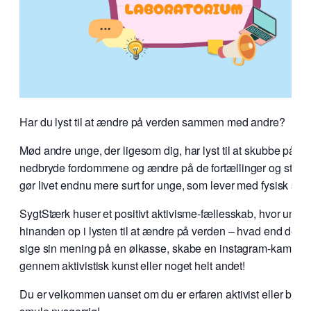
Har du lyst til at ændre på verden sammen med andre?
Mød andre unge, der ligesom dig, har lyst til at skubbe på sy
nedbryde fordommene og ændre på de fortællinger og struktu
gør livet endnu mere surt for unge, som lever med fysisk sy
SygtStærk huser et positivt aktivisme-fællesskab, hvor unge
hinanden op i lysten til at ændre på verden – hvad end det v
sige sin mening på en ølkasse, skabe en instagram-kampag
gennem aktivistisk kunst eller noget helt andet!
Du er velkommen uanset om du er erfaren aktivist eller bare e