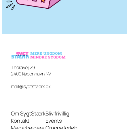
Thoravej 29
2400 København NV
mail@sygtstaerk.dk
Om SygtStærk
Bliv frivillig
Kontakt
Events
Medarbejdere
Gruppeforløb