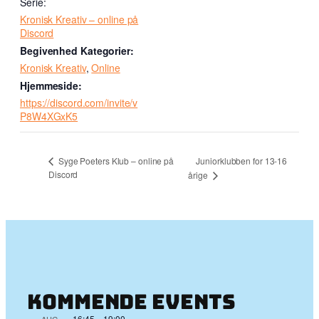
Serie:
Kronisk Kreativ – online på
Discord
Begivenhed Kategorier:
Kronisk Kreativ
,
Online
Hjemmeside:
https://discord.com/invite/v
P8W4XGxK5
Juniorklubben for 13-16
Syge Poeters Klub – online på
Discord
årige
Kommende events
16:45
–
19:00